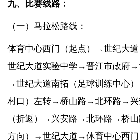
九、比赛线路：
局
、
（一）马拉松路线：
晋
江
体育中心西门（起点）→世纪大道
经
济
世纪大道实验中学→晋江市政府→
报
→世纪大道南拓（足球训练中心）
社
五
村口）左转→桥山路→北环路→兴
、
（折返）→兴安路→北环路→桥山
赛
事
方向）→世纪大道→体育中心西门