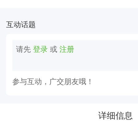
国
田
互动话题
径
协
请先
登录
或
注册
会
二
、
参与互动，广交朋友哦！
技
术
指
详细信息
导
：