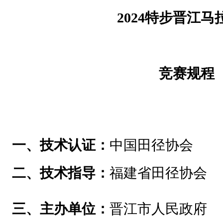
福
2024
特步
晋江马
建
省
田
竞赛规程
径
协
会
三
一、
技术认证：
中国田径协会
、
主
二、技术指导：
福建省田径协会
办
单
三、主办单位：
晋江市人民政府
位