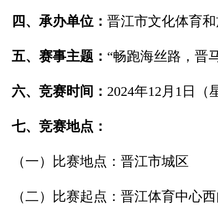
：
四、承办单位：
晋江市文化体育和
晋
江
五、赛事主题：
“畅跑海丝路，晋
市
人
六、竞赛时间：
2024年12月1日（
民
政
七、竞赛地点：
府
四
（一）比赛地点：晋江市城区
、
承
（二）比赛起点：晋江体育中心西
办