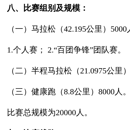
单
八、比赛组别及规模：
位
：
（一）马拉松（42.195公里）500
晋
江
1.个人赛； 2.“百团争锋”团队赛。
市
文
（二）半程马拉松（21.0975公里）
化
体
（三）健康跑（8.8公里）8000人
育
和
比赛总规模为20000人。
旅
游