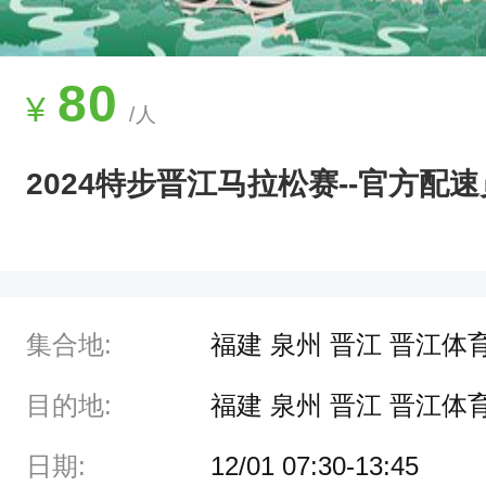
竞
赛
规
80
¥
/人
程
2024特步晋江马拉松赛--官方配
一
、
技
术
集合地:
福建 泉州 晋江 晋江体
认
证
目的地:
福建 泉州 晋江 晋江体
：
日期:
12/01 07:30-13:45
中