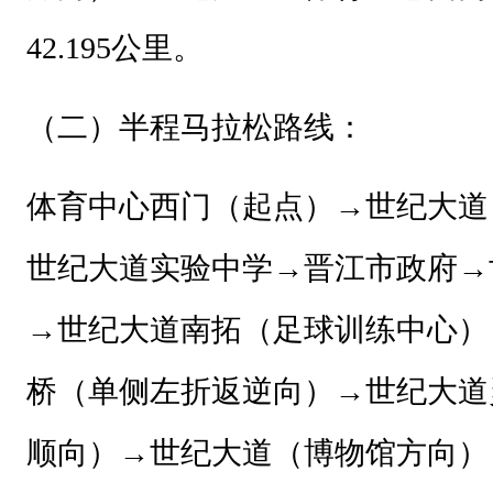
主
42.195公里。
题
：
（二）半程马拉松路线：
“
畅
体育中心西门（起点）→世纪大道
跑
海
世纪大道实验中学→晋江市政府→
丝
→世纪大道南拓（足球训练中心）
路
，
桥（单侧左折返逆向）→世纪大道
晋
马
顺向）→世纪大道（博物馆方向）
世