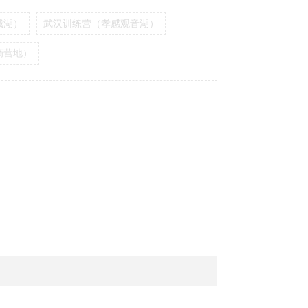
城湖）
武汉训练营（孝感观音湖）
滴营地）