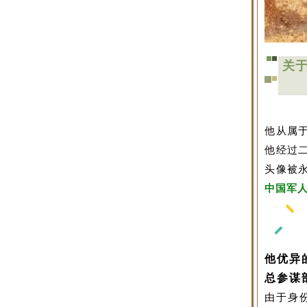
关
他从属
他经过
头像被
中国军
他优异
总参谋
由于身