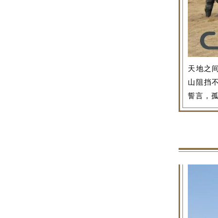
天地之
山阻挡
誓言，