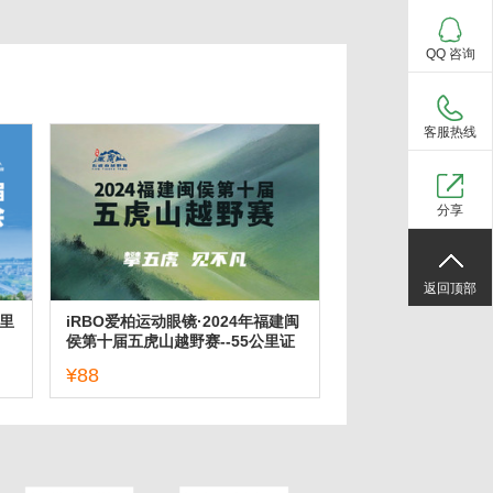
QQ 咨询
客服热线
分享
返回顶部
里
iRBO爱柏运动眼镜·2024年福建闽
侯第十届五虎山越野赛--55公里证
书下载
¥88