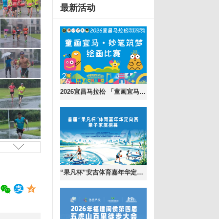
最新活动
2026宜昌马拉松 「童画宜马・妙笔筑梦」
“果凡杯”安吉体育嘉年华定向赛