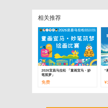
相关推荐
2026宜昌马拉松 「童画宜马・妙
“
笔筑梦」
免费
¥